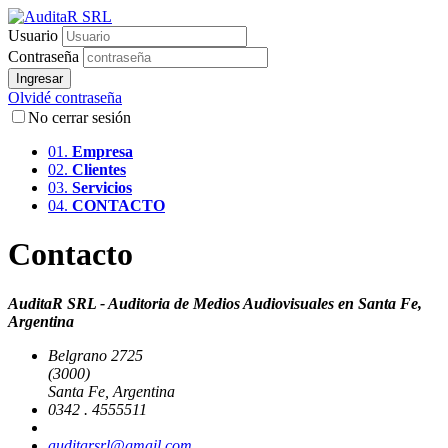
Usuario
Contraseña
Ingresar
Olvidé contraseña
No cerrar sesión
01.
Empresa
02.
Clientes
03.
Servicios
04.
CONTACTO
Contacto
AuditaR SRL - Auditoria de Medios Audiovisuales en Santa Fe,
Argentina
Belgrano 2725
(3000)
Santa Fe, Argentina
0342 . 4555511
auditarsrl@gmail.com